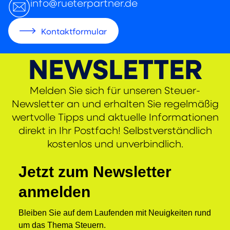
info@rueterpartner.de
Kontaktformular
NEWSLETTER
Melden Sie sich für unseren Steuer-
Newsletter an und erhalten Sie regelmäßig
wertvolle Tipps und aktuelle Informationen
direkt in Ihr Postfach! Selbstverständlich
kostenlos und unverbindlich.
Jetzt zum Newsletter
anmelden
Bleiben Sie auf dem Laufenden mit Neuigkeiten rund
um das Thema Steuern.