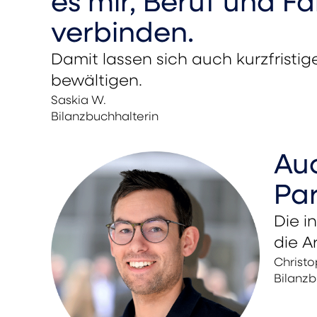
es mir, Beruf und Fa
verbinden.
Damit lassen sich auch kurzfrist
bewältigen.
Saskia W.
Bilanzbuchhalterin
Auc
Par
Die i
die A
Christo
Bilanzb